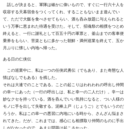
話しが決まると、軍隊は確かに偉いもので、すぐに一行六十人を
収容する天幕宿舎をつくってくれ、することもないまま遊んでい
て、ただで大飯を食べさせてもらい、酒も呑み放題に与えられると
いう万事に恵まれた待遇を受けた。そして、招魂祭の相撲をつとめ
終えると、一行に謝礼として百五十円の軍票と、釜山までの客車便
乗券をもらい、苦楽ともに多かった朝鮮・満州巡業を終えて、五か
月ぶりに懐しい内地へ帰った。
ある日の仁侠伝
この巡業中に、私は一つの任侠武勇伝（でもあり、また奇態な人
情ばなしでもある）を残した。
それは大連でのことである。ことの起こりはわれわれの呼出し仲間
の幸一にあった（一行の呼出しは、私と幸一の二人だけ）。辛一は
妙なクセを持っている。酒を呑んでいい気持になると、つい人様の
モノに手を出して失敬する。泥棒上戸（じょうご）とでもいうのだ
ろうか。私はこの幸一の悪習に内地にいる時から、さんざん悩まさ
れてきた。だが、これまでは、感心にも相撲取り仲間のものに手出
しがなかったので、あまり問題は起こさかった。