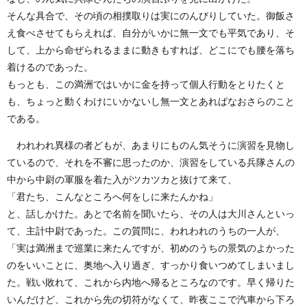
そんな具合で、その頃の相撲取りは実にのんびりしていた。御飯さ
え食べさせてもらえれば、自分がいかに無一文でも平気であり、そ
して、上から命ぜられるままに動きもすれば、どこにでも腰を落ち
着けるのであった。
もっとも、この満洲ではいかに金を持って個人行動をとりたくと
も、ちょっと動くわけにいかないし無一文とあればなおさらのこと
である。
われわれ異様の者どもが、あまりにものん気そうに演習を見物し
ているので、それを不審に思ったのか、演習をしている兵隊さんの
中から中尉の軍服を着た入がツカツカと抜けて来て、
「君たち、こんなところへ何をしに来たんかね」
と、話しかけた。あとで名前を聞いたら、その人は大川さんといっ
て、主計中尉であった。この質問に、われわれのうちの一人が、
「実は満洲まで巡業に来たんですが、初めのうちの景気のよかった
のをいいことに、奥地へ入り過ぎ、すっかり食いつめてしまいまし
た。戦い敗れて、これから内地へ帰るところなのです。早く帰りた
いんだけど、これから先の切符がなくて、昨夜ここで汽車から下ろ