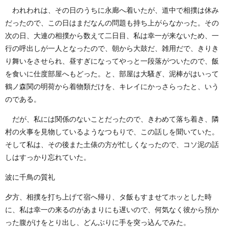
われわれは、その日のうちに永廊へ着いたが、道中で相撲は休み
だったので、この日はまだなんの問題も持ち上がらなかった。その
次の日、大連の相撲から数えて二日目、私は幸一が来ないため、一
行の呼出しが一人となったので、朝から大鼓だ、雑用だで、きりき
り舞いをさせられ、昼すぎになってやっと一段落がついたので、飯
を食いに仕度部屋へもどった。と、部屋は大騷ぎ、泥棒がはいって
鶴ノ森関の明荷から着物類だけを、キレイにかっさらったと、いう
のである。
だが、私には関係のないことだったので、きわめて落ち着き、隣
村の火事を見物しているようなつもりで、この話しを聞いていた。
そして私は、その後また土俵の方が忙しくなったので、コソ泥の話
しはすっかり忘れていた。
波に千鳥の質礼
夕方、相撲を打ち上げて宿へ帰り、タ飯もすませてホッとした時
に、私は幸一の来るのがあまりにも遅いので、何気なく彼から預か
った腹がけをとり出し、どんぶりに手を突っ込んでみた。