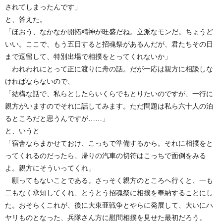
されてしまったんです」
と、答えた。
「ほおう、なかなか開拓精神が旺盛だね。立派なモンだ。ちょうど
いい。ここで、もう五日すると招魂祭があるんだが、君たちその日
まで逗留して、特別出場で相撲をとってくれないか」
われわれにとって正に渡りに舟の話。だが一応は親方に相談しな
ければならないので、
「結構な話で、私らとしたらいくらでもとりたいのですが、一行に
親方がいますのでそれに話してみます。ただ問題は私ら六十人の泊
るところだと思うんですが……」
と、いうと
「宿舎ならまかせておけ、こっちで準備するから。それに相撲をと
ってくれるのだったら、帰りの汽車の切符はこっちで面倒をみる
よ。親方にそういってくれ」
願ってもないことである。さっそく親方のところへ行くと、一も
二もなく承知してくれ、とうとう招魂祭に相撲を奉納することにし
た。おそらくこれが、後に大東亜戦争とやらに発展して、大いにハ
ヤリものとなった、兵隊さん方に慰問相撲を見せた最初だろう。