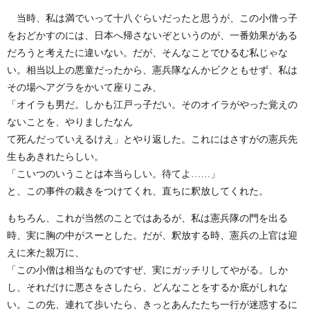
当時、私は満でいって十八ぐらいだったと思うが、この小僧っ子
をおどかすのには、日本へ帰さないぞというのが、一番効果がある
だろうと考えたに違いない。だが、そんなことでひるむ私じゃな
い。相当以上の悪童だったから、憲兵隊なんかビクともせず、私は
その場へアグラをかいて座りこみ、
「オイラも男だ。しかも江戸っ子だい。そのオイラがやった覚えの
ないことを、やりましたなん
て死んだっていえるけえ」とやり返した。これにはさすがの憲兵先
生もあきれたらしい。
「こいつのいうことは本当らしい。待てよ……」
と、この事件の裁きをつけてくれ、直ちに釈放してくれた。
もちろん、これが当然のことではあるが、私は憲兵隊の門を出る
時、実に胸の中がスーとした。だが、釈放する時、憲兵の上官は迎
えに来た親万に、
「この小僧は相当なものですぜ、実にガッチリしてやがる。しか
し、それだけに悪さをさしたら、どんなことをするか底がしれな
い。この先、連れて歩いたら、きっとあんたたち一行が迷惑するに