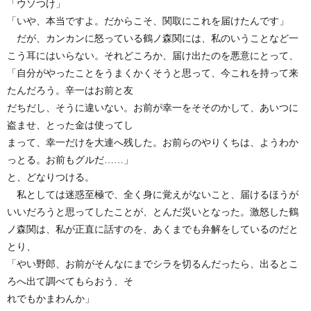
「ウソつけ」
「いや、本当ですよ。だからこそ、関取にこれを届けたんです」
だが、カンカンに怒っている鶴ノ森関には、私のいうことなど一
こう耳にはいらない。それどころか、届け出たのを悪意にとって、
「自分がやったことをうまくかくそうと思って、今これを持って来
たんだろう。辛一はお前と友
だちだし、そうに違いない。お前が幸一をそそのかして、あいつに
盗ませ、とった金は使ってし
まって、幸一だけを大連へ残した。お前らのやりくちは、ようわか
っとる。お前もグルだ……」
と、どなりつける。
私としては迷惑至極で、全く身に覚えがないこと、届けるほうが
いいだろうと思ってしたことが、とんだ災いとなった。激怒した鶴
ノ森関は、私が正直に話すのを、あくまでも弁解をしているのだと
とり、
「やい野郎、お前がそんなにまでシラを切るんだったら、出るとこ
ろへ出て調べてもらおう、そ
れでもかまわんか」