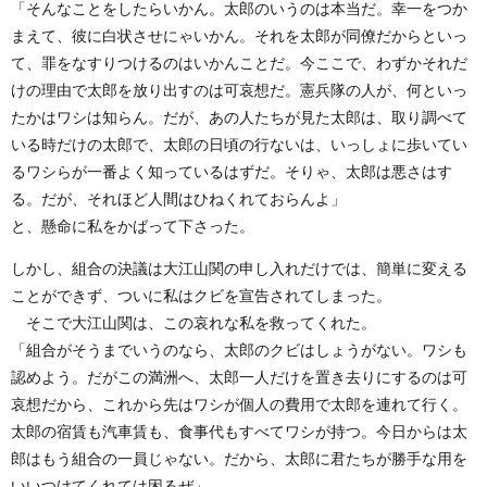
「そんなことをしたらいかん。太郎のいうのは本当だ。幸一をつか
まえて、彼に白状させにゃいかん。それを太郎が同僚だからといっ
て、罪をなすりつけるのはいかんことだ。今ここで、わずかそれだ
けの理由で太郎を放り出すのは可哀想だ。憲兵隊の人が、何といっ
たかはワシは知らん。だが、あの人たちが見た太郎は、取り調べて
いる時だけの太郎で、太郎の日頃の行ないは、いっしょに歩いてい
るワシらが一番よく知っているはずだ。そりゃ、太郎は悪さはす
る。だが、それほど人間はひねくれておらんよ」
と、懸命に私をかばって下さった。
しかし、組合の決議は大江山関の申し入れだけでは、簡単に変える
ことができず、ついに私はクビを宣告されてしまった。
そこで大江山関は、この哀れな私を救ってくれた。
「組合がそうまでいうのなら、太郎のクビはしょうがない。ワシも
認めよう。だがこの満洲へ、太郎一人だけを置き去りにするのは可
哀想だから、これから先はワシが個人の費用で太郎を連れて行く。
太郎の宿賃も汽車賃も、食事代もすべてワシが持つ。今日からは太
郎はもう組合の一員じゃない。だから、太郎に君たちが勝手な用を
いいつけてくれては困るぜ」