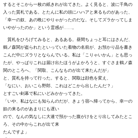
するとそこから一枚の紙きれが出てきた。よく見ると、波に千鳥の
入った質札である。とたんに私の頭にハハアと来るものがあった、
「幸一の奴、あの晩にやりゃがったのだな。そしてズラかってしま
いやがったのか」という霊感が……。
質札をひろげてみると、あるある。昼間ちょっと耳にはさんだ、
鶴ノ森関が盗られたといっていた着物の名前が、お預かり品を書き
こんだ中にズラリとならんでいる。私は「こりゃいかん」とも思っ
たが、やっぱりこれは届け出たほうがよかろうと、すぐさま鶴ノ森
関のところへ、「関取、こんなものが出て来たんだが」
と、質札を持って行った。すると、関取は顔色を変え、
「なにい、おいこら野郎、これはどこから出したんだ？」
とすごい剣幕で私にいどみかかってきた。
「いや、私はなにも知らんのだが、きょう宿へ帰ってから、幸一の
奴の来るのがあまりにも遅い
ので、なんの気なしに大連で預かった腹がけをとり出してみたとこ
ろ、その中からこれが出て来
たんですよ」