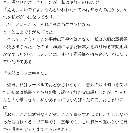
と、浴びせかけてきた。だが、私は冷静そのもので、
「ええ、いいですよ。なんといわれたって私は知らんのだから、そ
れを私がグルになってやりま
した、といったら、それこそ本当のウソになる……」
と、どこまでもがんばった。
そして、とうとうこの事件は刑事沙汰となり、私は永廊の憲兵隊
へ突き出された。その頃、満洲にはまだ日本人を取り締る警察組織
がなかったので、モメごとは、すべて憲兵隊へ持ち込むことになっ
ていたのである。
「太郎はウソは申さない」
翌日、私はサーベルでおどかされながら、憲兵の取り調ぺを受け
た。初めは筋書きどおりの取り調べで静かな口調だったが、だんだ
んと声が荒くなり、私があまりにもがんばったので、おしまいに
は、
「お前、ここは満洲なんだぞ。ここで白状すればよし、もししなか
ったら白状するまで二年でも、三年でも、この満洲へ置いといて日
本へ帰さんぞ」とまでオドかされた。