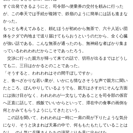
すぐ出発できるようにと、司令部へ便乗券の交付を頼みに行った
が、この奉天では手続が複雑で、鉄嶺のように簡単には話も進まな
かった。
もっとも考えてみると、頼むほうが初めから無茶で、六十人近い団
体をクダで内地まで送り届けてもらおうというのだから、全く心臓
が強い話である。こんな無茶が通ったのも、無神経な者ばかり集ま
っているわれわれだからこそであったろう。
交渉に行った親方が帰って来ての話で、切符が出るまではどうし
ても二、三日はかかるとのことであった。
「そうすると、われわれはその間干ぼしですか」
と、食べざかりな若い衆が、いかにも情なさそうな声で親方に聞い
たところ、ぼんやりしているようでも、親方はさすがにそんな方面
には抜け目がなく、われわれが一文なしであることを司令部の係官
へ正直に話して、残飯でいいからといって、滞在中の食事の画倒を
何とかみてもらうようにしてきたという。
この話を聞いて、われわれは一時に一肩の荷が下りたような気分
になり、そうと決まれば天幕の中で、何ももたもたしていることは
なし、のん気に兵隊さんたちの演習ぶりを見に出かけた。