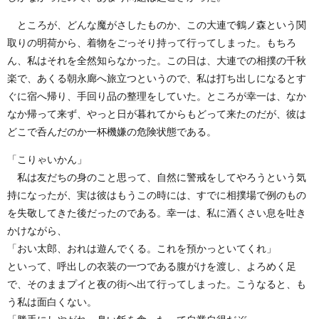
ところが、どんな魔がさしたものか、この大連で鶴ノ森という関
取りの明荷から、着物をごっそり持って行ってしまった。もちろ
ん、私はそれを全然知らなかった。この日は、大連での相撲の千秋
楽で、あくる朝永廊へ旅立つというので、私は打ち出しになるとす
ぐに宿へ帰り、手回り品の整理をしていた。ところが幸一は、なか
なか帰って来ず、やっと日が暮れてからもどって来たのだが、彼は
どこで呑んだのか一杯機嫌の危険状態である。
「こりゃいかん」
私は友だちの身のこと思って、自然に警戒をしてやろうという気
持になったが、実は彼はもうこの時には、すでに相撲場で例のもの
を失敬してきた後だったのである。幸一は、私に酒くさい息を吐き
かけながら、
「おい太郎、おれは遊んでくる。これを預かっといてくれ」
といって、呼出しの衣装の一つである腹がけを渡し、よろめく足
で、そのままプイと夜の街へ出て行ってしまった。こうなると、も
う私は面白くない。