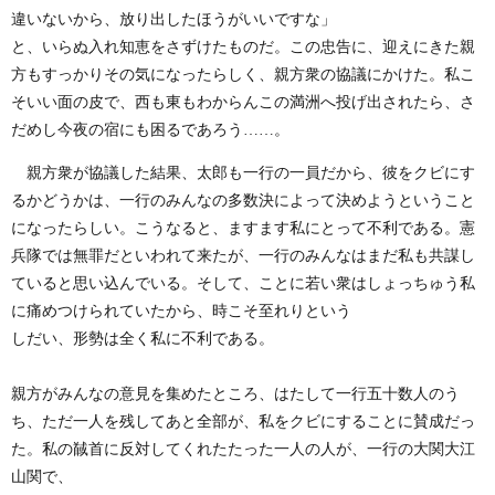
違いないから、放り出したほうがいいですな」
と、いらぬ入れ知恵をさずけたものだ。この忠告に、迎えにきた親
方もすっかりその気になったらしく、親方衆の協議にかけた。私こ
そいい面の皮で、西も東もわからんこの満洲へ投げ出されたら、さ
だめし今夜の宿にも困るであろう……。
親方衆が協議した結果、太郎も一行の一員だから、彼をクビにす
るかどうかは、一行のみんなの多数決によって決めようということ
になったらしい。こうなると、ますます私にとって不利である。憲
兵隊では無罪だといわれて来たが、一行のみんなはまだ私も共謀し
ていると思い込んでいる。そして、ことに若い衆はしょっちゅう私
に痛めつけられていたから、時こそ至れりという
しだい、形勢は全く私に不利である。
親方がみんなの意見を集めたところ、はたして一行五十数人のう
ち、ただ一人を残してあと全部が、私をクビにすることに賛成だっ
た。私の馘首に反対してくれたたった一人の人が、一行の大関大江
山関で、