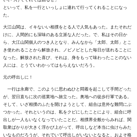
といって、私を一行といっしょに連れて行ってくれることになっ
た。
大江山関は、イキないい相撲をとる人で人気もあった。またそれだ
けに、人間的にも深味のある立派な人だった。で、私はその日か
ら、大江山関個人のつき人となり、みんなから「太郎、太郎」とこ
き使われることから解放され、ノビノビとした毎日が送れることに
なった。解放された喜び、それは、身をもって味わったことのない
人には、とうていわかってはもらえないだろう。
元の呼出しに！
一行は永廊で、このように思わぬひと悶着を起こして手間どった
が、翌日直ちに次の巡業地へ旅立った。奥地への徒歩行軍である。
そして、いざ相撲のふたを開けようとして、組合は意外な難問にぶ
つかった。それというのは、私をクビにしたことにより、組合に呼
出しが一人もいなくなっていたことだ。相撲界全般からみれば、関
取衆ばかりが大きく浮かび上がって、呼出しなど本当に虫けらみた
いなものだろうが、それでいて呼出しがいないとなると、およそ格