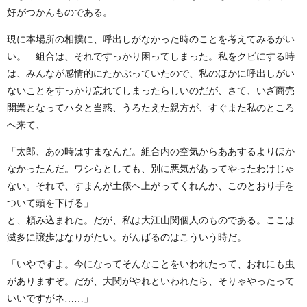
好がつかんものである。
現に本場所の相撲に、呼出しがなかった時のことを考えてみるがい
い。 組合は、それですっかり困ってしまった。私をクビにする時
は、みんなが感情的にたかぶっていたので、私のほかに呼出しがい
ないことをすっかり忘れてしまったらしいのだが、さて、いざ商売
開業となってハタと当惑、うろたえた親方が、すぐまた私のところ
へ来て、
「太郎、あの時はすまなんだ。組合内の空気からああするよりほか
なかったんだ。ワシらとしても、別に悪気があってやったわけじゃ
ない。それで、すまんが土俵へ上がってくれんか、このとおり手を
ついて頭を下げる」
と、頼み込まれた。だが、私は大江山関個人のものである。ここは
滅多に譲歩はなりがたい。がんばるのはこういう時だ。
「いやですよ。今になってそんなことをいわれたって、おれにも虫
がありますぞ。だが、大関がやれといわれたら、そりゃやったって
いいですがネ……」