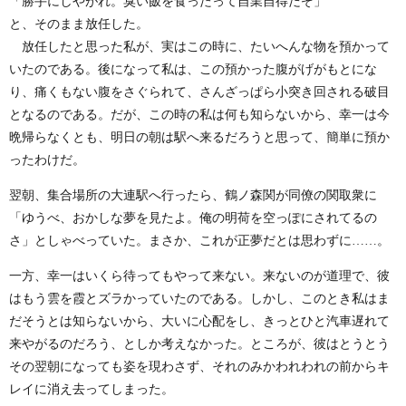
「勝手にしやがれ。臭い飯を食ったって自業自得だぞ」
と、そのまま放任した。
放任したと思った私が、実はこの時に、たいへんな物を預かって
いたのである。後になって私は、この預かった腹がげがもとにな
り、痛くもない腹をさぐられて、さんざっぱら小突き回される破目
となるのである。だが、この時の私は何も知らないから、幸一は今
晩帰らなくとも、明日の朝は駅へ来るだろうと思って、簡単に預か
ったわけだ。
翌朝、集合場所の大連駅へ行ったら、鶴ノ森関が同僚の関取衆に
「ゆうべ、おかしな夢を見たよ。俺の明荷を空っぽにされてるの
さ」としゃべっていた。まさか、これが正夢だとは思わずに……。
一方、幸一はいくら待ってもやって来ない。来ないのが道理で、彼
はもう雲を霞とズラかっていたのである。しかし、このとき私はま
だそうとは知らないから、大いに心配をし、きっとひと汽車遅れて
来やがるのだろう、としか考えなかった。ところが、彼はとうとう
その翌朝になっても姿を現わさず、それのみかわれわれの前からキ
レイに消え去ってしまった。