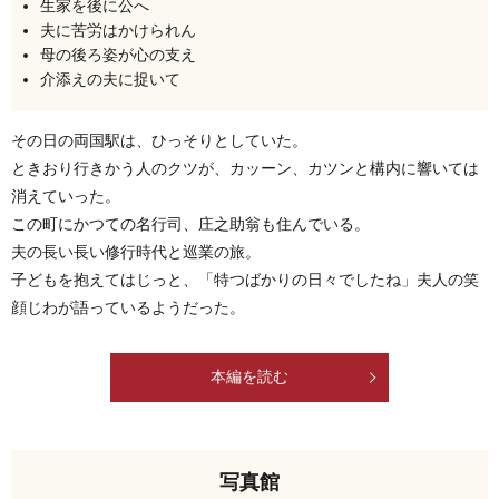
生家を後に公へ
夫に苦労はかけられん
母の後ろ姿が心の支え
介添えの夫に捉いて
その日の両国駅は、ひっそりとしていた。
ときおり行きかう人のクツが、カッーン、カツンと構内に響いては
消えていった。
この町にかつての名行司、庄之助翁も住んでいる。
夫の長い長い修行時代と巡業の旅。
子どもを抱えてはじっと、「特つばかりの日々でしたね」夫人の笑
顔じわが語っているようだった。
本編を読む
写真館