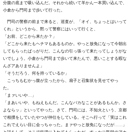
分腹の底まで吸い込んだ。それから続いて羊かん一本買い込んで、
小倉から門司まで歩いて行った。
門司の警察の前まで来ると、巡査が、「オイ、ちょっとはいって
くれ」というから、黙って警察にはいって行くと、
「お前、どこから来たか？」
「どこから来たもヘチマもあるものか。やっと放免になって今朝出
してもらったばっがりだ。こんなの引っ張って来たってしょうがな
いでしょう。小倉から門司まで歩いて来たんで、悪いことする暇な
んざアありませんよ」
「そうだろう、何を持っているか」
こっちもむかっ腹が立ったから、扇子と召集状を見せてやっ
た。
「まァいいや…」
「まあいいや、もねえもんだ。こんなバカなことがあるもんか。さ
よならッ」といってやった。さて、門司には、不知火という、京都
で相撲をしていたやつが仲仕をしている。そこへ行って「実はこれ
これでえらい目に会っちゃった。まァやっと放免になっだが……」