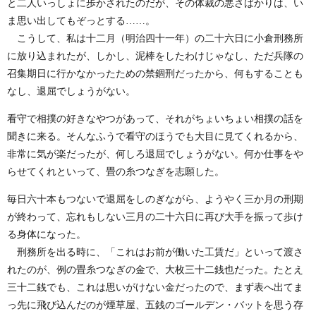
と二人いっしょに歩かされたのだが、その体裁の悪さばかりは、い
ま思い出してもぞっとする……。
こうして、私は十二月（明治四十一年）の二十六日に小倉刑務所
に放り込まれたが、しかし、泥棒をしたわけじゃなし、ただ兵隊の
召集期日に行かなかったための禁錮刑だったから、何もすることも
なし、退屈でしょうがない。
看守で相撲の好きなやつがあって、それがちょいちょい相撲の話を
聞きに来る。そんなふうで看守のほうでも大目に見てくれるから、
非常に気が楽だったが、何しろ退屈でしょうがない。何か仕事をや
らせてくれといって、畳の糸つなぎを志願した。
毎日六十本もつないで退屈をしのぎながら、ようやく三か月の刑期
が終わって、忘れもしない三月の二十六日に再び大手を振って歩け
る身体になった。
刑務所を出る時に、「これはお前が働いた工賃だ」といって渡さ
れたのが、例の畳糸つなぎの金で、大枚三十二銭也だった。たとえ
三十二銭でも、これは思いがけない金だったので、まず表へ出てま
っ先に飛び込んだのが煙草屋、五銭のゴールデン・バットを思う存