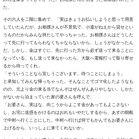
た、
その六人を二階に集めて、「実はきょうお払いしようと思って用意
していたんだが、お相撲さんが不景気で、小遣がねえから貸せとい
うものだからみんな持たしてやっちゃった。お相撲さんはどうした
って先に行ってもらわなくちゃならないから、しょうがなかったん
だ。しかし、金はすぐに、先に行った方から必ず送って来ることに
なっている。もし送って来なかったら、大阪へ電報打って取り寄せ
るから待ってくれ」
「そういうことなら宜しうございます。待つことにしまょう」
と承知してみんな帰っちゃった。そんなことでゴマ化したようなも
のの、元より金の来る当てなんぞはぜんぜんありやしない。しかた
がないから泊まっていた家の婆さんを呼んで、
「お婆さん、実はな、向こうからよこす金があってもよこさない
し、お宅に送惑をかけるのはおれもいやだしするから、あすの朝船
で中村へ行くことにした。中村へ行けば何でもかんでもお婆さんに
上げるから、いっしょに来てくれないか」