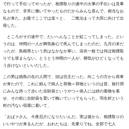
で行って手伝ってやったが、相撲取りの連中の火事の手伝いは見事
なもので、非常に働いてやったものだからみんな喜んで、相当なお
礼が来た。お蔭でここでは楽々と、 二晩泊まって大田に向けて出
発した。
ところがその途中で、たいへんなことが起こってしまった。とい
うのは、仲間の一人が脚気衝心で死んでしまったのだ。九月の末だ
ったが、島根県という所はなかなか寒い。浴衣一枚では何ぽ相撲取
りでも堪まらない。とうとう仲間の一人が、脚気がひどくなっても
う歩けないといいだした。
この男は徳島の在の人間で、頭は坊主だった。向こうの方から荷車
が来たので、これに頼んで病人と荷物＝荷物というのは昔、旅行用
にみんな持って歩いた合財袋というやつ＝病人には絣の着物を着
せ、その前に合財袋を置いて輓いていってもらった。羽生村という
村の汚ない宿屋に着いて、
「おばァさん、今夜厄介になりたいんだ。実は後から、相撲取りの
いいやつが来るんだが、おれたちは、先乗りでね。全部で七人