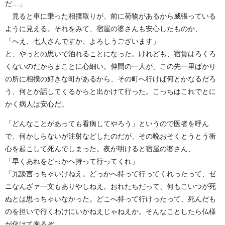
だ…」
見ると車に乗った相撲取りが、前に荷物があるから威張っている
ように見える。それをみて、宿屋の婆さんも安心したものか、
「へえ、七人さんですか、よろしうございます」
と、やっとの思いで泊れることになった。けれども、宿賃はろくろ
くないのだからまことに心細い。伸間の一人が、この先一里ばかり
の所に相撲の好きな町があるから、その町へ行けば何とかなるだろ
う、何とか話してくるからと出かけて行った。こっちはこれでとに
かく病人は安心だ。
「どんなことがあっても看病してやろう」というので医者を呼ん
で、何かしらないが注射などしたのだが、その晩おそくとうとう衝
心を起こして死んでしまった。夜が明けると宿屋の婆さん、
「早くあれをどっかへ持って行ってくれ」
「冗談言っちゃいけねえ。どっかへ持って行ってくれったって、ゼ
ニなんざァ一文もありやしねえ。おれたちだって、何もこいつが死
ぬとは思っちゃいなかった。どこへ持って行けったって、死んだも
のを担いで行くわけにいかねえじゃねえか。そんなことしたら仏様
が化けて来るぞ」