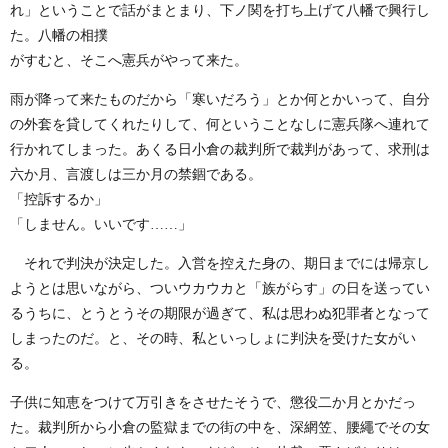
れ」ということで話がまとまり、下ノ関を打ち上げて八幡で興行し
た。八幡の相撲
がすむと、そこへ憲兵がやって来た。
雨が降って来たものだから「寒いだろう」とか何とかいって、自分
の外套を貸してくれたりして、何ということなしに憲兵隊へ連れて
行かれてしまった。あくる日小倉の裁判所で裁判があって、求刑は
六か月、言渡しは三か月の禁錮である。
「控訴するか」
「しません。いいです……」
それで判決が決定した。入営を控えた身の、期日までには帰京し
ようとは思いながら、ついウカウカと「族がらす」の日を送ってい
るうちに、とうとうその期限が過ぎて、私は思わぬ犯罪者となって
しまったのだ。と、その時、私といっしょに判決を受けた女がい
る。
子供に知恵をつけて万引きをさせたそうで、懲役二か月とかだっ
た。裁判所から小倉の監獄までの街の中を、深網笠、腰繩でその女