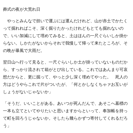
葬式の夜が大荒れ日
やっとみんなで担いで運ぶには運んだけれど、山が赤土でかたく
って掘れればこそ、深く掘りたかったけれどもとても掘れないの
で、いい加減にして埋めてみると、土はほんの一尺ぐらいしか掛か
らない。しかたがないからそれで我慢して帰って来たところが、そ
の晩が暴風で大雨だ。
翌日山へ行って見ると、一尺ぐらいしか土が掛っていないものだか
ら、すっかり流されて箱がとび出している。これではあんまり可哀
想だからと、更に掘って、やっと少し深く埋めてやった。 死人の
方はどうやらこれで片がついたが、「何とかしなくちゃァお互いが
しょうがないじゃないか」
「そうだ、いいことがある。あいつが死んだんで、あそこへ墓標の
一本も立てといてやりたいと思いますからといって、奉加帳を持っ
て町を回ろうじゃないか。そしたら幾らかずつ寄付してくれるだろ
う」