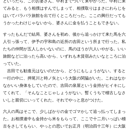
といったら、このお婆さん、中村までついて来やがった。中村に来
てみると、もう相撲はすんでしまって、相撲取りはまさにわらじを
はいてバラバラ旅館を出て行くところだった。ここの興行だっても
うかったわけじゃないから、婆さんに金を払うこともできない。
すったもんだで結局、婆さんを初め、後から追っかけて来た馬を六
人引っ張って、伊予の宇和島の近所の吉田という所まで行った。私
たちの仲間が五人しかいないのに、馬のほうが六人いやがる。いい
旅館などに泊ったら高いから、いずれも木賃宿みたいなところに泊
っていた。
吉田でも勧進元はないのだから、どうにもしょうがない。すると
一行の中に、押尾川と時ノ矢という大阪の関脇がいた。これはなか
なかいい身体をしていたので、吉田の泉屋という金持がヒイキにし
てくれて、「そんなことじゃしょうがない。暫くうちで稽古しなさ
いしと親切にいってくれた。それでやっと息がつけた。
六人の馬はそこで、少しばかりの金でゴマかして追っ払ってしまっ
た。お相撲連中も金持から米をもらって、ここで十二月いっぱい稽
古をさしてもらい、やっとの思いでお正月（明治四十三年）に大阪