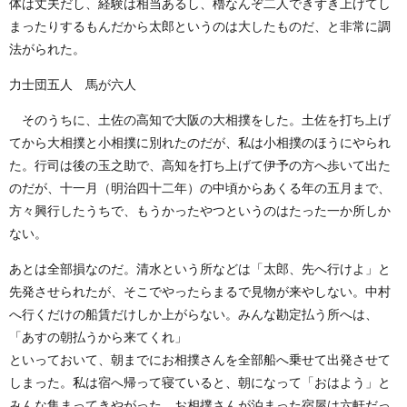
体は丈夫だし、経験は相当あるし、櫓なんぞ二人できずき上げてし
まったりするもんだから太郎というのは大したものだ、と非常に調
法がられた。
力士団五人 馬が六人
そのうちに、土佐の高知で大阪の大相撲をした。土佐を打ち上げ
てから大相撲と小相撲に別れたのだが、私は小相撲のほうにやられ
た。行司は後の玉之助で、高知を打ち上げて伊予の方へ歩いて出た
のだが、十一月（明治四十二年）の中頃からあくる年の五月まで、
方々興行したうちで、もうかったやつというのはたった一か所しか
ない。
あとは全部損なのだ。清水という所などは「太郎、先へ行けよ」と
先発させられたが、そこでやったらまるで見物が来やしない。中村
へ行くだけの船賃だけしか上がらない。みんな勘定払う所へは、
「あすの朝払うから来てくれ」
といっておいて、朝までにお相撲さんを全部船へ乗せて出発させて
しまった。私は宿へ帰って寝ていると、朝になって「おはよう」と
みんな集まってきやがった。お相撲さんが泊まった宿屋は六軒だっ