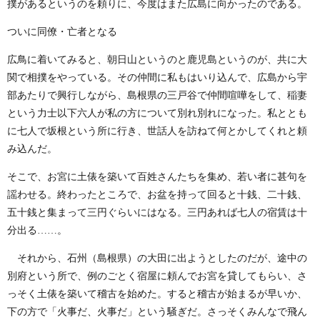
撲があるというのを頼りに、今度はまた広島に向かったのである。
ついに同僚・亡者となる
広鳥に着いてみると、朝日山というのと鹿児島というのが、共に大
関で相撲をやっている。その仲間に私もはいり込んで、広島から宇
部あたりで興行しながら、島根県の三戸谷で仲間喧嘩をして、稲妻
という力士以下六人が私の方について別れ別れになった。私ととも
に七人で坂根という所に行き、世話人を訪ねて何とかしてくれと頼
み込んだ。
そこで、お宮に土俵を築いて百姓さんたちを集め、若い者に甚句を
謡わせる。終わったところで、お盆を持って回ると十銭、二十銭、
五十銭と集まって三円ぐらいにはなる。三円あれば七人の宿賃は十
分出る……。
それから、石州（島根県）の大田に出ようとしたのだが、途中の
別府という所で、例のごとく宿屋に頼んでお宮を貸してもらい、さ
っそく土俵を築いて稽古を始めた。すると稽古が始まるが早いか、
下の方で「火事だ、火事だ」という騒ぎだ。さっそくみんなで飛ん