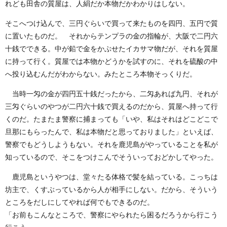
れども田舎の質屋は、人絹だか本物だかわかりはしない。
そこへつけ込んで、三円ぐらいで買って来たものを四円、五円で質
に置いたものだ。 それからテンプラの金の指輪が、大阪で二円六
十銭でできる。中が鉛で金をかぶせたイカサマ物だが、それを質屋
に持って行く。質屋では本物かどうかを試すのに、それを硫酸の中
へ投り込むんだがわからない。みたところ本物そっくりだ。
当時一匁の金が四円五十銭だったから、二匁あれば九円、それが
三匁ぐらいのやつが二円六十銭で買えるのだから、質屋へ持って行
くのだ。たまたま警察に捕まっても「いや、私はそれはどこどこで
旦那にもらったんで、私は本物だと思っておりました」といえば、
警察でもどうしようもない。それを鹿児島がやっていることを私が
知っているので、そこをつけこんでそういっておどかしてやった。
鹿児島というやつは、堂々たる体格で髪を結っている。こっちは
坊主で、くすぶっているから人が相手にしない。だから、そういう
ところをだしにしてやれば何でもできるのだ。
「お前もこんなところで、警察にやられたら困るだろうから行こう