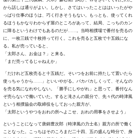
から話しは通りがよい。しかし、さてはいったことははいったがや
っばり仕事のほうは、巧く行きそうもない。もっとも、使ってくれ
るほうもかなりわからず屋のところがあって、結局、こっちのカン
に障るというわけでもあるのだが……。当時相撲場で番付を売るの
に、一枚三銭で十枚持って行く。これを売ると五枚で十五銭にな
る。私が売っていると、
「太郎さん、お金は？」と来る。
「まだ売ってるじゃねえか」
「だけれど五枚売ると十五銭だ。そいつをお前に持たして置いたら
使っちゃうから……」といいやがる。バカバカしくって、そんなの
を売る気になれやしない。「勝手にしやがれ」と思って、番付なん
ぞ売らないで働いていた。すると滝さんの親分で、先々代の時津風
という相撲協会の取締役をしておった親方が、
「太郎というやつをおれの所へよこせ、おれの用事をさせよう」
ということになって唐錦豊次郎（時津風の力士名）親方の所で働く
ことなった。こっちはそのころまだ二十四、五の盛んな時分で、身