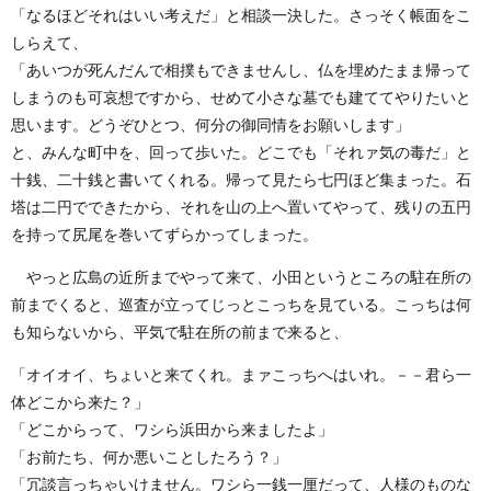
「なるほどそれはいい考えだ」と相談一決した。さっそく帳面をこ
しらえて、
「あいつが死んだんで相撲もできませんし、仏を埋めたまま帰って
しまうのも可哀想ですから、せめて小さな墓でも建ててやりたいと
思います。どうぞひとつ、何分の御同情をお願いします」
と、みんな町中を、回って歩いた。どこでも「それァ気の毒だ」と
十銭、二十銭と書いてくれる。帰って見たら七円ほど集まった。石
塔は二円でできたから、それを山の上へ置いてやって、残りの五円
を持って尻尾を巻いてずらかってしまった。
やっと広島の近所までやって来て、小田というところの駐在所の
前までくると、巡査が立ってじっとこっちを見ている。こっちは何
も知らないから、平気で駐在所の前まで来ると、
「オイオイ、ちょいと来てくれ。まァこっちへはいれ。－－君ら一
体どこから来た？」
「どこからって、ワシら浜田から来ましたよ」
「お前たち、何か悪いことしたろう？」
「冗談言っちゃいけません。ワシら一銭一厘だって、人様のものな