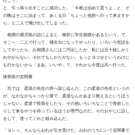
行こう」
と、引っ張り出すことに成功した。「今夜は泊めて貰うよ」と、そ
の晩はそこに泊まって、あくる日「ちょっと他所へ行って来ますか
ら」と二人で飛び出してしまった。
相撲の鹿児島の話によると、柳井に学生相撲があるという。で、
そこへ 二人で行って、稽古台になってやったり、いろいろ世話を
してやったら、お相撲さんには二円出したが、私には五十銭しかく
れやがらない。それでもしかたがない。もっとヨコせというわけに
も行かないから「まあ、いいや」で、それから今度は呉へ行った。
接骨医の玄関番
呉では、柔道の先生の所へ談じ込んだ。この柔道の先生というの
が、なかなかちゃっかり屋で、柔道なんかあまり教えるというほう
じゃない。柔道で怪我をしたり、その他いろいろなことで骨折した
りして来るやつを待っているほうが専門なのだ。そのおやじに話し
をして、使ってくれと頼み込んだ。
「ヨシッ。そんならおれが引き受けた。おれのうちにいて玄関番で