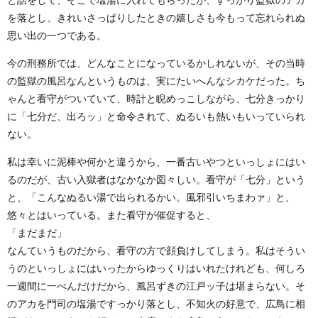
と話をして、そこで塩湯に入れてもらったが、すっかり監獄のアカ
を落とし、きれいさっぱりしたときの嬉しさも今もって忘れられぬ
思い出の一つである。
今の刑務所では、どんなことになっているかしれないが、その当時
の監獄の風呂なんというものは、実にたいへんなシカケだった。ち
ゃんと看守がついていて、時計と睨めっこしながら、七分きっかり
に「七分だ、出ろッ」と命令されて、ぬるいも熱いもいっていられ
ない。
私は幸いに泥棒や何かと違うから、一番古いやつといっしょにはい
るのだが、古い入獄者はなかなか図々しい。看守が「七分」という
と、「こんなぬるい湯で出られるかい。風邪引いちまわァ」と、
悠々とはいっている。また看守が催促すると、
「まだまだ」
なんていうものだから、看守の方で顔負けしてしまう。私はそうい
うのといっしょにはいったからゆっくりはいれたけれども、何しろ
一週間に一ぺんだけだから、風呂ずきの江戸ッ子は堪まらない。そ
のアカを門司の塩湯ですっかり落とし、不知火の好意で、広鳥に相