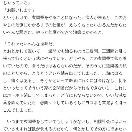
もやっていろ」
「お願いします」
というわけで、玄関番をやることになった。病人が来ると、このお
やじの治療にかかるまでの仕度が、えらくもったいぶるんだからた
いへんな騒ぎだ。やっと仕度ができて治療にかかると、
「これァたいへんな怪我だ」
とおどかして置いて、一週間でも治るものは二週間、三週間と引っ
張って行くという式にやっている。どうやら、この玄関番で落ち着
いていたので、食うだけは困らないのだが、そのうちに道楽者の私
のことだから、とうとうアレを踏み出してしまった。…熱は出る
し、痛くはあるし、そうかといって医者に行くには金はなし、切る
といったってそういう家の玄関番だからそれもできないし、これに
はホトホト閉口してしまった。どうにもならないので、いい加減な
薬を飲んでいたら、愚図々々しているうちにヨコネも首尾よく引っ
こんでしまった。
いつまで玄関番をしていてもしょうがないし、相撲社会にはいっ
ていさえすれば飯が食えるのだから、何とかしてその方に行きたい