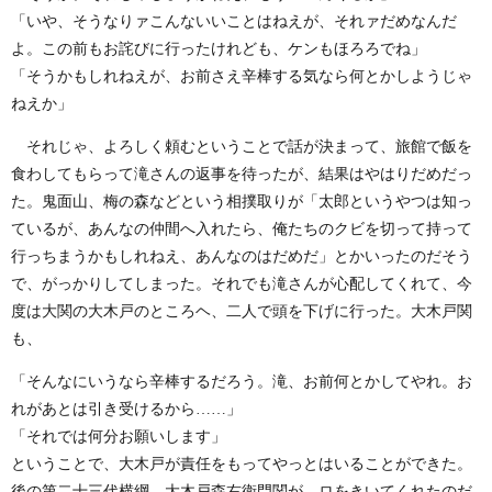
「いや、そうなりァこんないいことはねえが、それァだめなんだ
よ。この前もお詫びに行ったけれども、ケンもほろろでね」
「そうかもしれねえが、お前さえ辛棒する気なら何とかしようじゃ
ねえか」
それじゃ、よろしく頼むということで話が決まって、旅館で飯を
食わしてもらって滝さんの返事を待ったが、結果はやはりだめだっ
た。鬼面山、梅の森などという相撲取りが「太郎というやつは知っ
ているが、あんなの仲間へ入れたら、俺たちのクビを切って持って
行っちまうかもしれねえ、あんなのはだめだ」とかいったのだそう
で、がっかりしてしまった。それでも滝さんが心配してくれて、今
度は大関の大木戸のところヘ、二人で頭を下げに行った。大木戸関
も、
「そんなにいうなら辛棒するだろう。滝、お前何とかしてやれ。お
れがあとは引き受けるから……」
「それでは何分お願いします」
ということで、大木戸が責任をもってやっとはいることができた。
後の第二十三代横綱、大木戸森右衛門関が、ロをきいてくれたのだ