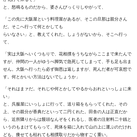
と、怒鳴るものだから、婆さんびっくりしやがって、
「この先に大阪屋という料理屋があるが、そこの旦那は親分さん
だ。そこへ行って何とかしても
らいなさい」と、教えてくれた。しょうがないから、そこへ行っ
て、
「実は大阪へいくつもりで、花相撲をうちながらここまで来たんで
すが、仲間の一人がゆうべ脚気で急死してしまって、手も足も出ま
せん。大阪へ行ったら必ず御恩は返しますが、死んだ者が可哀想で
す。何とかいい方法はないでしょうか」
「それはまァだ。それじや何とかしてやるからおれといっしょに来
い」
と、呉服屋にいっしょに行って、送り箱をもらってくれた。その
上、その親分が香典だといって二円くれた。田舎の人は正直だか
ら、近所隣りからは饅頭なんぞをくれるし、医者の注射料二十銭と
いうのもまけてもらって、死体を箱に入れて山の上に運ぶのだけれ
ども、痩せても枯れても相撲取りだから物すごく重い。