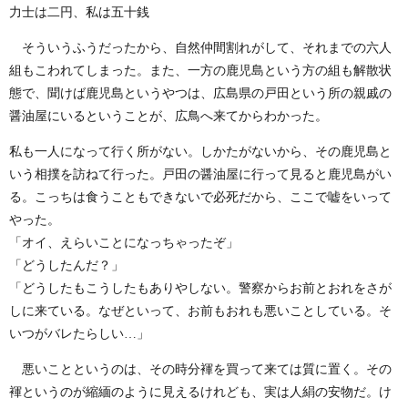
力士は二円、私は五十銭
そういうふうだったから、自然仲間割れがして、それまでの六人
組もこわれてしまった。また、一方の鹿児島という方の組も解散状
態で、聞けば鹿児島というやつは、広島県の戸田という所の親戚の
醤油屋にいるということが、広鳥へ来てからわかった。
私も一人になって行く所がない。しかたがないから、その鹿児島と
いう相撲を訪ねて行った。戸田の醤油屋に行って見ると鹿児島がい
る。こっちは食うこともできないで必死だから、ここで嘘をいって
やった。
「オイ、えらいことになっちゃったぞ」
「どうしたんだ？」
「どうしたもこうしたもありやしない。警察からお前とおれをさが
しに来ている。なぜといって、お前もおれも悪いことしている。そ
いつがバレたらしい…」
悪いことというのは、その時分褌を買って来ては質に置く。その
褌というのが縮緬のように見えるけれども、実は人絹の安物だ。け