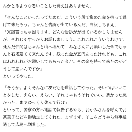
んかとるような悪いことした覚えはありません」
「そんなこといったってだめだ。こういう所で集めた金を持って逃
げて来たろう。ちゃんと告訴が出ているんだ、白状しちまえ」
「冗談言っちゃ困ります。どんな告訴がが出ているかしりません
が、それじゃすっかりお話しましょう。これこれこういうわけで、
死んだ仲間はちゃんと山へ埋めて、みなさんにお願いした金でちゃ
んと石塔建てて来たんです。残った金が五円あったけれども、これ
はわれわれがお願いしてもらった金だ。その金を持って来たのがど
うして悪いんですか」
といってやった。
「そうか。よくそんなに友だちを世話してやった。そいつはいいこ
とをした。えらい、えらい、それじゃもうそれでいい。悪かった悪
かった、まァゆっくり休んで行け」
といって、警察の方へ電話で報告するやら、おかみさんを呼んでお
茶菓子などを御馳走してくれた。まずまず、そこをどうやら無事通
過して広島へ到着した。