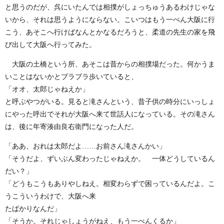
と思うのだが、呉にいたんでは相撲がしょっちゅうあるわけじゃな
いから、それは思うようにならない。こいつはもう一ぺん大阪に行
こう、あそこへ行けばなんとかなるだろうと、柔道の先生の家を飛
び出して大阪へ行ってみた。
大阪の土橋という所、あそこは昔からの相撲場だった。何かうま
いことはないかとブラブラ歩いていると、
「オオ、太郎じゃねえか」
と呼ぶやつがいる。見ると滝さんという、昔子供の時分にいっしょ
にやった呼出でそれが大阪へ来て世話人になっている。その滝さん
は、後に年寄湊由良右衛門になった人だ。
「ああ、おれは太郎だよ……お前さん滝さんかい」
「そうだよ、ずいぶん変わったじゃねえか。 一体どうしているん
だい？」
「どうもこうもありやしねえ。相変わらずで困っているんだよ。こ
うこういうわけで、大阪へ来
たばかりなんだ」
「そうか。それじゃしょうがねえ、もう一ぺんくるか」