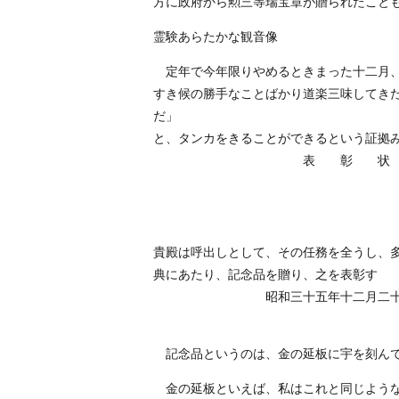
方に政府から勲三等瑞宝章が贈られたこと
霊験あらたかな観音像
定年で今年限りやめるときまった十二月、
すき候の勝手なことばかり道楽三味してき
だ」
と、タンカをきることができるという証拠
表 彰 状
呼出太
戸口貞
貴殿は呼出しとして、その任務を全うし、
典にあたり、記念品を贈り、之を表彰す
昭和三十五年十二月二十
財団法人日本
記念品というのは、金の延板に宇を刻んで
金の延板といえば、私はこれと同じような