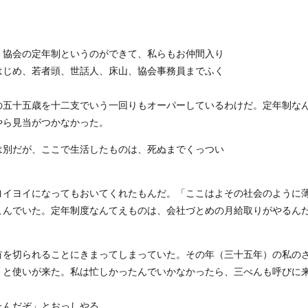
協会の定年制というのができて、私らもお仲間入り
はじめ、若者頭、世話人、床山、協会事務員までふく
の五十五歳を十二支でいう一回りもオーパーしているわけだ。定年制な
やら見当がつかなかった。
別だが、ここで生活したものは、死ぬまでくっつい
ヨイヨイになってもおいてくれたもんだ。「ここはよその社会のように
こんでいた。定年制度なんてえものは、会社づとめの月給取りがやるん
を切られることにきまってしまっていた。その年（三十五年）の私の
」と使いが来た。私は忙しかったんでいかなかったら、三べんも呼びに
たんだぞ」とおっしやる。