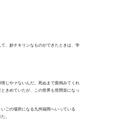
んて、妙チキリンなものができたときは、学
薄情じやァないんだ。死ぬまで面倒みてくれ
だときめていたが、この世界も世間並になっ
さいごの場所になる九州福岡へいっている
来た。