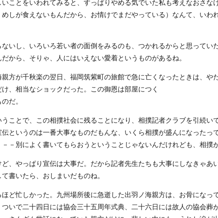
いことをいわれてみると、すっぱりやめる気でいた私も考えなおさな
、めしが食えないもんだから、お情けでまだやっている）なんて、いわ
らないし、いろいろ若い者の面倒をみるのも、つかれるからと思ってい
んだから、そりゃ、人にはいえない愛着というものがあるね。
海親方が千秋楽の翌日、福岡筑紫町の旅館で急に亡くなったときは、や
だけ、相当なショックだった。この御恩は部屋につく
ものだ。
うことで、この相撲社会に残ることになり、相撲記者クラブを引続い
宣伝というのは一番大事なものだもんな、いくら相撲が盛んになったっ
。－－別によく書いてもらおうということじゃないんだけれども、相撲
けど、やっぱり宣伝は大事だ。だから記者先生たちも大事にしなきゃあ
して書いたら、おしまいだものね。
ほど忙しかった。九州場所後に急逝した出羽ノ海親方は、お骨になっ
、ついで二十四日には協会三十五周年式典、二十六日には故人の協会葬