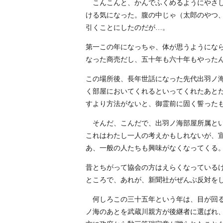
こんこんと、かんでふくめるようにやさし
ける気になった。腹の中じゃ（太郎のやつ
引くことにしたのだが…。
第一この年になっちゃ、体が思うようにな
なった商売だし、五十年も六十年もやった
この場所後、長年世話になった先代出羽ノ
く部屋においてくれるといってくれたあと
すより方法がないと、御霊前に固く誓った
そんだ、こんだで、出羽ノ海部屋所属とい
これはわたし一人の考えかもしれないが、
あ、一般の人たちも興味がなくなってくる
昔とちがって協会の方はえらくなっている
ところで、あれが、新聞社がぜんぶ反対を
何しろこの三十五年という年は、目が回る
ノ海のあとを武蔵川親方が後継者に選ばれ