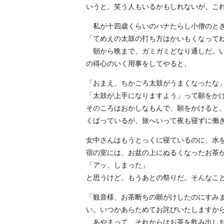
いうと、笑う人もいるかもしれないが、こ
私が十四歳くらいのハナたらし小僧のとき
「てめえの太鼓の打ち方はかいもくなって
朝から晩まで、ガミガミどなり通しだ。い
の得心のいく用事をしてやると、
「おまえ、ちかごろ太鼓がうまくなったな
「太鼓が上手になりますよう」って願をか
そのころはおかしなもんで、願をかけると
くばっているが、旅へいって夜も寝ずに働
女中さんはもうとっくに寝ているのに、水
宿の室には、お盆の上にぬるくなったお茶
「アッ、しまった」
と思うけど、もうあとの祭りだ。そんなこ
「観音様、お茶断ちの願がけしたのにすみ
い。いつかあらためてお詫びいたしますか
あやまって、それからはお茶を飲み出しち