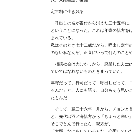
八、太郎芸談、後編
定年制に生き残る
呼出しの名が番付から消えた三十五年に、
ということになった。これは年寄の親方を
まれている。
私はそのとき七十二歳だから、呼出し定年
のない私なんぞ、正直にいって何んのこと
相撲社会は大むかしから、廃業した力士は
ていてはなれないものときまっていた。
年寄だって、行司だって、呼出しだって、
るんだ」と、人にも語り、自分もそう思い
たもんだ。
そして、翌三十六年一月から、チョンと首
と、先代出羽ノ海親方から「ちょっと来い
そこでとんで行ったら、親方が、
「太郎、なにをしているんだ。心配してい