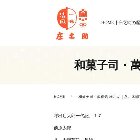
HOME
庄之助の
和菓子司・萬
HOME
和菓子司・萬祝処 庄之助｜八、太郎
呼出し太郎一代記、１７
前原太郎