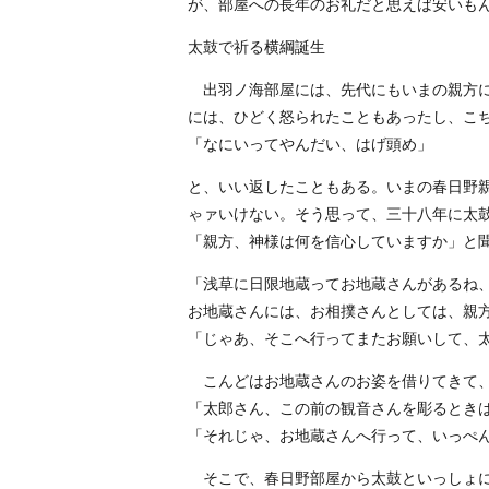
が、部屋への長年のお礼だと思えば安いも
太鼓で祈る横綱誕生
出羽ノ海部屋には、先代にもいまの親方に
には、ひどく怒られたこともあったし、こ
「なにいってやんだい、はげ頭め」
と、いい返したこともある。いまの春日野
ゃァいけない。そう思って、三十八年に太
「親方、神様は何を信心していますか」と
「浅草に日限地蔵ってお地蔵さんがあるね
お地蔵さんには、お相撲さんとしては、親
「じゃあ、そこへ行ってまたお願いして、
こんどはお地蔵さんのお姿を借りてきて、
「太郎さん、この前の観音さんを彫るとき
「それじゃ、お地蔵さんへ行って、いっぺ
そこで、春日野部屋から太鼓といっしょに