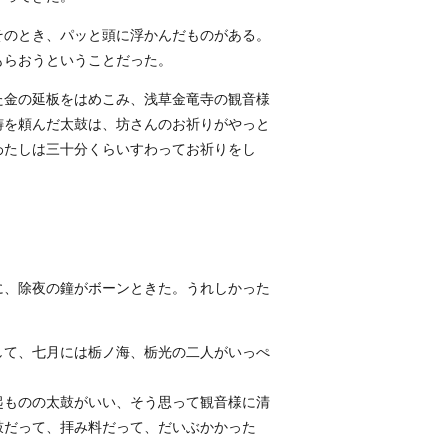
そのとき、パッと頭に浮かんだものがある。
もらおうということだった。
た金の延板をはめこみ、浅草金竜寺の観音様
祷を頼んだ太鼓は、坊さんのお祈りがやっと
わたしは三十分くらいすわってお祈りをし
に、除夜の鐘がボーンときた。うれしかった
して、七月には栃ノ海、栃光の二人がいっぺ
起ものの太鼓がいい、そう思って観音様に清
鼓だって、拝み料だって、だいぶかかった