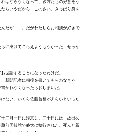
ければならなくなって、親方たちの好意をう
れたらいやだから、このさい、きっぱり身を
たんだが……。だがわたしらお相撲が好きで
たらに泣けてこらえようもなかった。せっか
てお世話することになったわけだ。
て、新聞記者に相撲を書いてもらわなきゃ
が書かれなくなったらおしまいだ。
いけない。いくら佐藤首相がえらいといった
て十二月一日に帰京し、二十日には、故出羽
が蔵前国技館で盛大に執行された。死んだ親