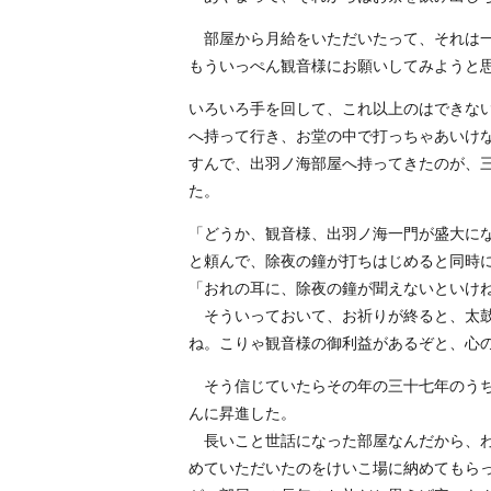
部屋から月給をいただいたって、それは一
もういっぺん観音様にお願いしてみようと
いろいろ手を回して、これ以上のはできな
へ持って行き、お堂の中で打っちゃあいけ
すんで、出羽ノ海部屋へ持ってきたのが、
た。
「どうか、観音様、出羽ノ海一門が盛大に
と頼んで、除夜の鐘が打ちはじめると同時
「おれの耳に、除夜の鐘が聞えないといけ
そういっておいて、お祈りが終ると、太鼓
ね。こりゃ観音様の御利益があるぞと、心
そう信じていたらその年の三十七年のうち
んに昇進した。
長いこと世話になった部屋なんだから、わ
めていただいたのをけいこ場に納めてもら