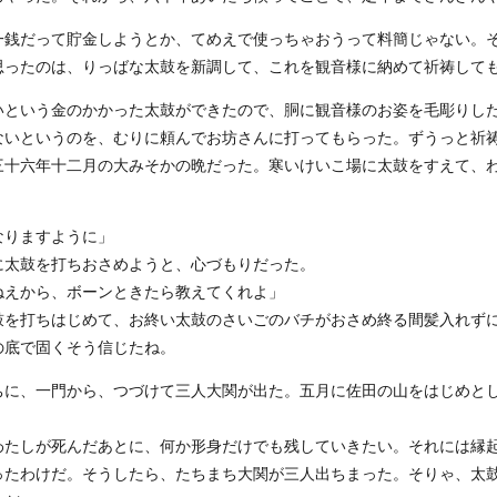
銭だって貯金しようとか、てめえで使っちゃおうって料簡じゃない。
思ったのは、りっばな太鼓を新調して、これを観音様に納めて祈祷して
いという金のかかった太鼓ができたので、胴に観音様のお姿を毛彫りし
ないというのを、むりに頼んでお坊さんに打ってもらった。ずうっと祈
三十六年十二月の大みそかの晩だった。寒いけいこ場に太鼓をすえて、
なりますように」
に太鼓を打ちおさめようと、心づもりだった。
ねえから、ボーンときたら教えてくれよ」
を打ちはじめて、お終い太鼓のさいごのバチがおさめ終る間髪入れず
の底で固くそう信じたね。
に、一門から、つづけて三人大関が出た。五月に佐田の山をはじめと
たしが死んだあとに、何か形身だけでも残していきたい。それには縁
ったわけだ。そうしたら、たちまち大関が三人出ちまった。そりゃ、太