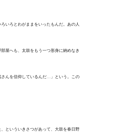
いろいろとわがままをいったもんだ。あの人
野部屋へも、太鼓をもう一つ形身に納めなき
蔵さんを信仰しているんだ…」という。この
。
た、といういきさつがあって、大鼓を春日野