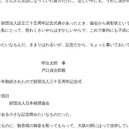
も、さんざん世話になっていた親方だけに、悲しい中にも、うれし涙が
財団法人設立三十五周年記念式典があったとき、協会から表彰状とい
た私にとって、照れくさいやらはずかしいやらで、これで家内にも子供
みたいなもんだ。きまりはわるいが、記念だから、ちょっと書いておい
郎 事
次郎殿
多年勤続されたので財団法人三十五周年記念式
四日
相撲協会
ある小さな記念牌みたいなものだった。
ものに、観音様の御姿を彫ってもらって、大鼓の胴にはって信仰して