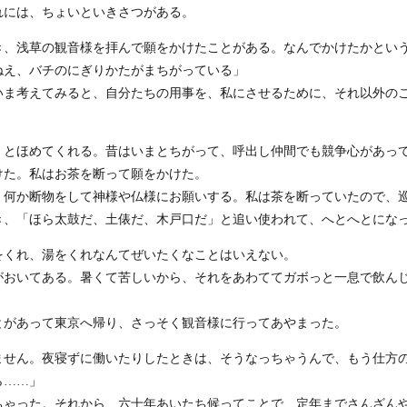
れには、ちょいといきさつがある。
、浅草の観音様を拝んで願をかけたことがある。なんでかけたかとい
ねえ、バチのにぎりかたがまちがっている」
ま考えてみると、自分たちの用事を、私にさせるために、それ以外の
」とほめてくれる。昔はいまとちがって、呼出し仲間でも競争心があっ
けた。私はお茶を断って願をかけた。
、何か断物をして神様や仏様にお願いする。私は茶を断っていたので、
き、「ほら太鼓だ、土俵だ、木戸口だ」と追い使われて、へとへとにな
をくれ、湯をくれなんてぜいたくなことはいえない。
がおいてある。暑くて苦しいから、それをあわててガボっと一息で飲ん
とがあって東京へ帰り、さっそく観音様に行ってあやまった。
ません。夜寝ずに働いたりしたときは、そうなっちゃうんで、もう仕方
ら……」
ゃった。それから、六十年あいたち候ってことで、定年までさんざん