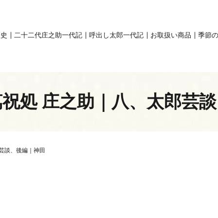
歴史
二十二代庄之助一代記
呼出し太郎一代記
お取扱い商品
季節
祝処 庄之助｜八、太郎芸
芸談、後編｜神田